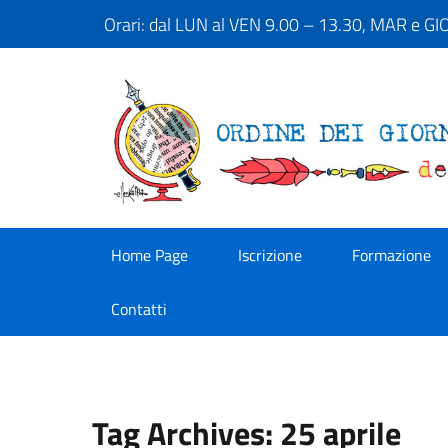
Orari: dal LUN al VEN 9.00 – 13.30, MAR e G
Home Page
Iscrizione
Formazione
Contatti
Tag Archives: 25 aprile