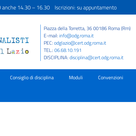
IO anche 14.30 – 16.30 Iscrizioni: su appuntamento
Piazza della Torretta, 36 00186 Roma (Rm)
E-mail:
info@odg.roma.it
PEC:
odglazio@cert.odg.roma.it
TEL.:
06.68.10.191
DISCIPLINA:
disciplina@cert.odg.roma.it
Consiglio di disciplina
Moduli
Convenzioni