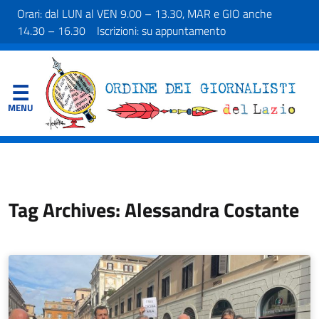
Orari: dal LUN al VEN 9.00 – 13.30, MAR e GIO anche
14.30 – 16.30 Iscrizioni: su appuntamento
Tag Archives: Alessandra Costante