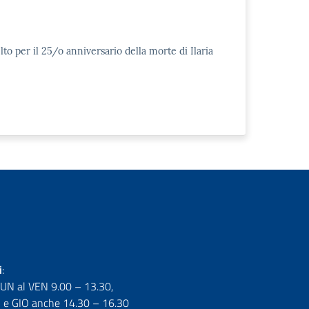
lto per il 25/o anniversario della morte di Ilaria
i
:
LUN al VEN 9.00 – 13.30,
e GIO anche 14.30 – 16.30