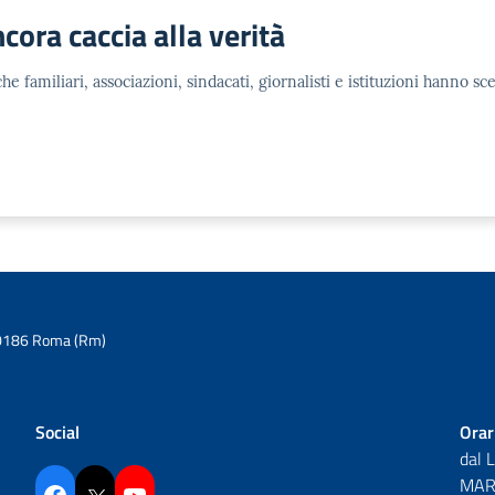
ncora caccia alla verità
 familiari, associazioni, sindacati, giornalisti e istituzioni hanno sce
6 00186 Roma (Rm)
Social
Orar
dal 
MAR 
Facebook
Twitter
YouTube