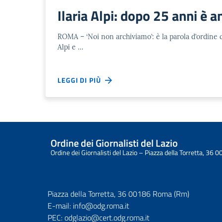
Ilaria Alpi: dopo 25 anni è a
ROMA – ‘Noi non archiviamo’: è la parola d’ordine che
Alpi e …
LEGGI DI PIÙ
Ordine dei Giornalisti del Lazio
Ordine dei Giornalisti del Lazio – Piazza della Torretta, 3
Piazza della Torretta, 36 00186 Roma (Rm)
E-mail:
info@odg.roma.it
PEC:
odglazio@cert.odg.roma.it