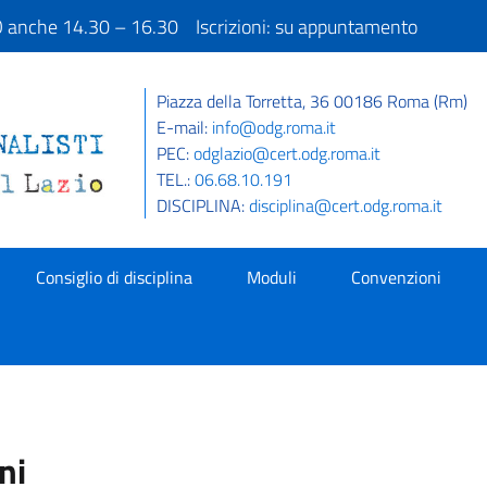
IO anche 14.30 – 16.30 Iscrizioni: su appuntamento
Piazza della Torretta, 36 00186 Roma (Rm)
E-mail:
info@odg.roma.it
PEC:
odglazio@cert.odg.roma.it
TEL.:
06.68.10.191
DISCIPLINA:
disciplina@cert.odg.roma.it
Consiglio di disciplina
Moduli
Convenzioni
ni