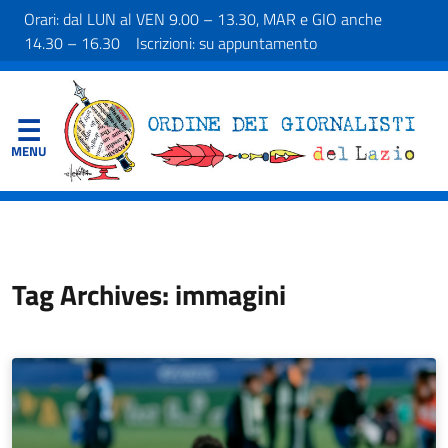
Orari: dal LUN al VEN 9.00 – 13.30, MAR e GIO anche
14.30 – 16.30 Iscrizioni: su appuntamento
Tag Archives: immagini