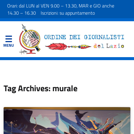
Orari: dal LUN al VEN 9.00 – 13.30, MAR e GIO anche
14.30 – 16.30 Iscrizioni: su appuntamento
Tag Archives: murale