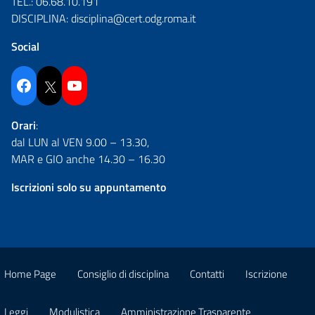
TEL.:
06.68.10.191
DISCIPLINA:
disciplina@cert.odg.roma.it
Social
Facebook
Twitter
YouTube
Orari
:
dal LUN al VEN 9.00 – 13.30,
MAR e GIO anche 14.30 – 16.30
Iscrizioni solo su appuntamento
Home Page
Consiglio di disciplina
Contatti
Iscrizione
Leggi
Modulistica
Amministrazione Trasparente