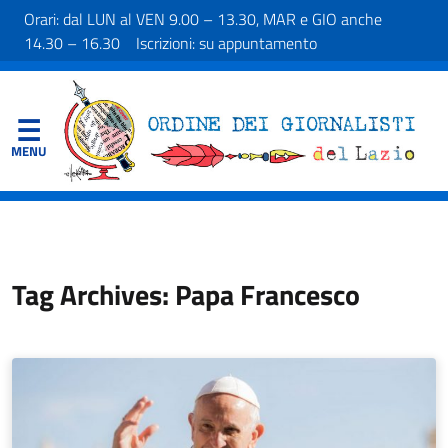
Orari: dal LUN al VEN 9.00 – 13.30, MAR e GIO anche
14.30 – 16.30 Iscrizioni: su appuntamento
Tag Archives: Papa Francesco