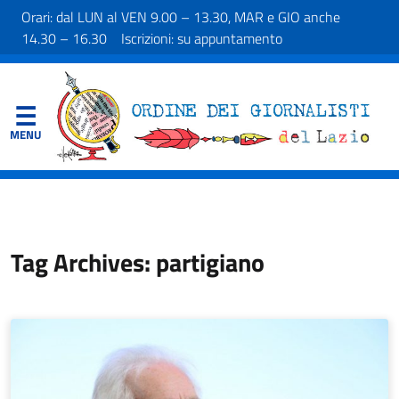
Orari: dal LUN al VEN 9.00 – 13.30, MAR e GIO anche
14.30 – 16.30 Iscrizioni: su appuntamento
Tag Archives: partigiano