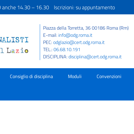
IO anche 14.30 – 16.30 Iscrizioni: su appuntamento
Piazza della Torretta, 36 00186 Roma (Rm)
E-mail:
info@odg.roma.it
PEC:
odglazio@cert.odg.roma.it
TEL.:
06.68.10.191
DISCIPLINA:
disciplina@cert.odg.roma.it
Consiglio di disciplina
Moduli
Convenzioni