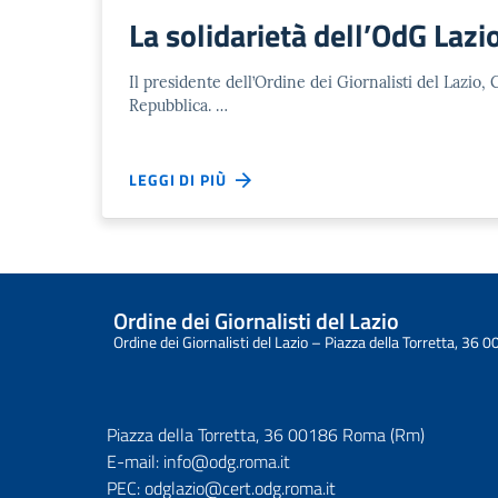
La solidarietà dell’OdG Lazio
Il presidente dell’Ordine dei Giornalisti del Lazio
Repubblica. …
LEGGI DI PIÙ
Ordine dei Giornalisti del Lazio
Ordine dei Giornalisti del Lazio – Piazza della Torretta, 3
Piazza della Torretta, 36 00186 Roma (Rm)
E-mail:
info@odg.roma.it
PEC:
odglazio@cert.odg.roma.it