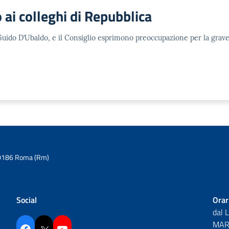
 ai colleghi di Repubblica
, Guido D’Ubaldo, e il Consiglio esprimono preoccupazione per la grave
6 00186 Roma (Rm)
Social
Orar
dal 
MAR 
Facebook
Twitter
YouTube