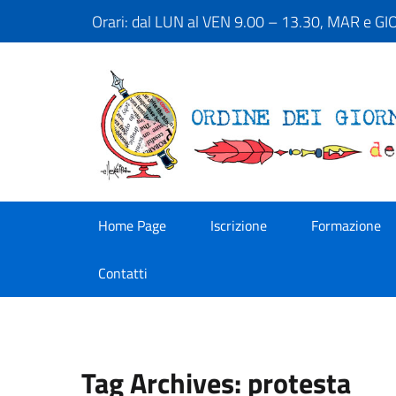
Orari: dal LUN al VEN 9.00 – 13.30, MAR e G
Home Page
Iscrizione
Formazione
Contatti
Tag Archives: protesta