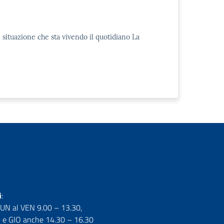
 situazione che sta vivendo il quotidiano La
i
:
LUN al VEN 9.00 – 13.30,
e GIO anche 14.30 – 16.30