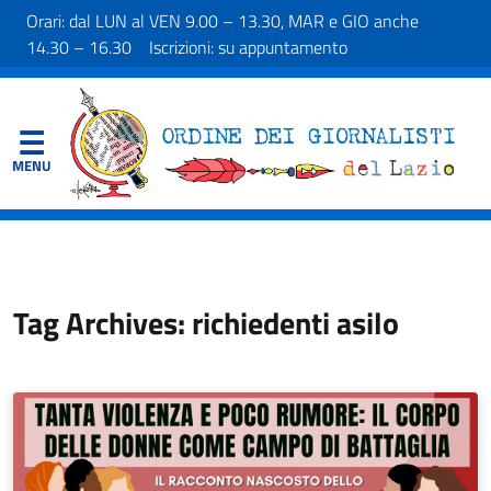
Orari: dal LUN al VEN 9.00 – 13.30, MAR e GIO anche
14.30 – 16.30 Iscrizioni: su appuntamento
Tag Archives: richiedenti asilo