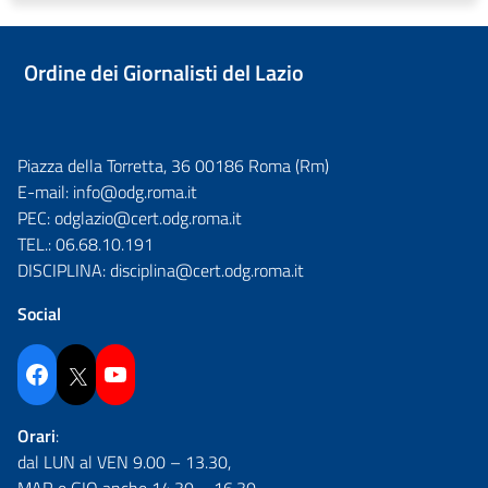
Ordine dei Giornalisti del Lazio
Piazza della Torretta, 36 00186 Roma (Rm)
E-mail:
info@odg.roma.it
PEC:
odglazio@cert.odg.roma.it
TEL.:
06.68.10.191
DISCIPLINA:
disciplina@cert.odg.roma.it
Social
Facebook
Twitter
YouTube
Orari
:
dal LUN al VEN 9.00 – 13.30,
MAR e GIO anche 14.30 – 16.30