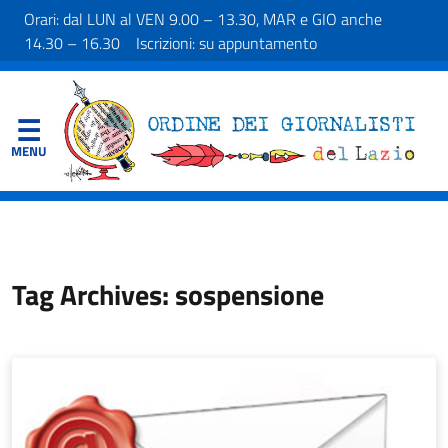
Orari: dal LUN al VEN 9.00 – 13.30, MAR e GIO anche
14.30 – 16.30 Iscrizioni: su appuntamento
Tag Archives: sospensione