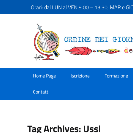
Orari: dal LUN al VEN 9.00 – 13.30, MAR e G
Home Page
Iscrizione
Formazione
Contatti
Tag Archives: Ussi