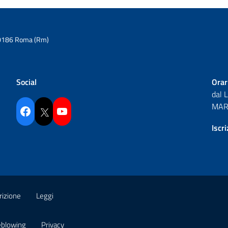
6 00186 Roma (Rm)
Social
Orar
dal 
MAR 
Facebook
Twitter
YouTube
Iscr
rizione
Leggi
eblowing
Privacy