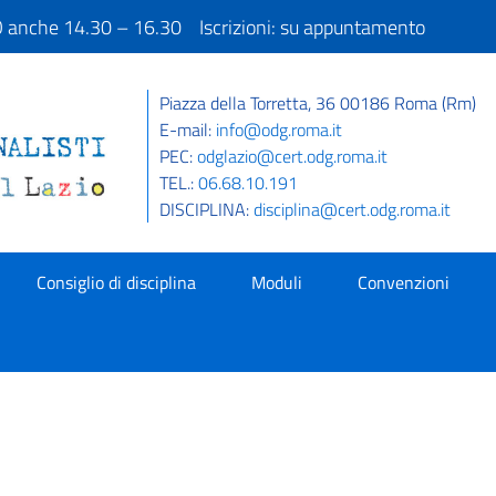
IO anche 14.30 – 16.30 Iscrizioni: su appuntamento
Piazza della Torretta, 36 00186 Roma (Rm)
E-mail:
info@odg.roma.it
PEC:
odglazio@cert.odg.roma.it
TEL.:
06.68.10.191
DISCIPLINA:
disciplina@cert.odg.roma.it
Consiglio di disciplina
Moduli
Convenzioni