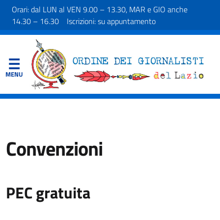
Orari: dal LUN al VEN 9.00 – 13.30, MAR e GIO anche
14.30 – 16.30 Iscrizioni: su appuntamento
Convenzioni
PEC gratuita