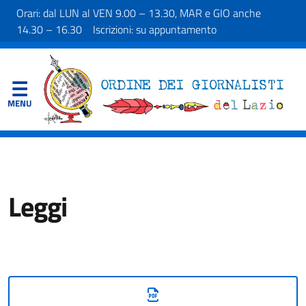
Orari: dal LUN al VEN 9.00 – 13.30, MAR e GIO anche
14.30 – 16.30 Iscrizioni: su appuntamento
Leggi