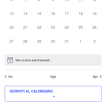
Navig
0 EVENTI,
0 EVENTI,
0 EVENTI,
0 EVENTI,
0 EVENTI,
0 EVENTI,
0 EVEN
13
14
15
16
17
18
19
0 EVENTI,
0 EVENTI,
0 EVENTI,
0 EVENTI,
0 EVENTI,
0 EVENTI,
0 EVEN
20
21
22
23
24
25
26
0 EVENTI,
0 EVENTI,
0 EVENTI,
0 EVENTI,
0 EVENTI,
0 EVENTI,
0 EVEN
27
28
29
30
31
1
2
Non ci sono eventi previsti.
Giu
Oggi
Ago
ISCRIVITI AL CALENDARIO