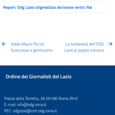
Report: Odg Lazio stigmatizza decisione vertici Rai
Addio Mauro Piccoli,
La solidarietà dell’ODG
fuoriclasse e gentiluomo
Lazio al popolo iraniano
Ordine dei Giornalisti del Lazio
Piazza della Torretta, 36 00186 Roma (Rm)
E-mail:
info@odg.roma.it
PEC:
odglazio@cert.odg.roma.it