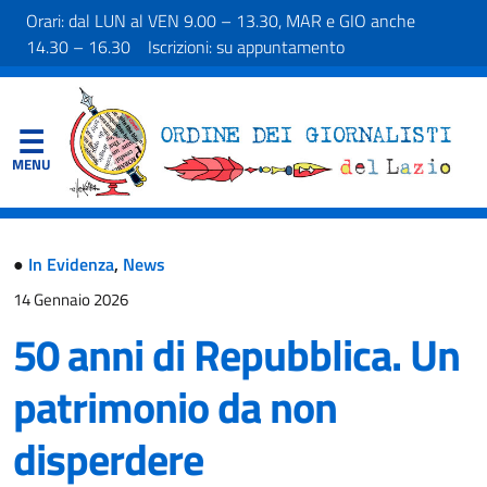
Orari: dal LUN al VEN 9.00 – 13.30, MAR e GIO anche
14.30 – 16.30 Iscrizioni: su appuntamento
●
In Evidenza
,
News
14 Gennaio 2026
50 anni di Repubblica. Un
patrimonio da non
disperdere