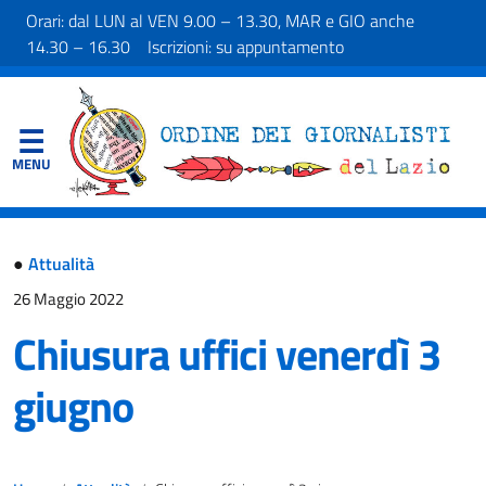
Orari: dal LUN al VEN 9.00 – 13.30, MAR e GIO anche
14.30 – 16.30 Iscrizioni: su appuntamento
●
Attualità
26 Maggio 2022
Chiusura uffici venerdì 3
giugno