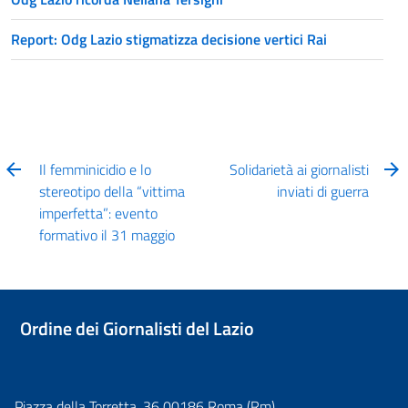
Report: Odg Lazio stigmatizza decisione vertici Rai
Il femminicidio e lo
Solidarietà ai giornalisti
stereotipo della “vittima
inviati di guerra
imperfetta”: evento
formativo il 31 maggio
Ordine dei Giornalisti del Lazio
Piazza della Torretta, 36 00186 Roma (Rm)