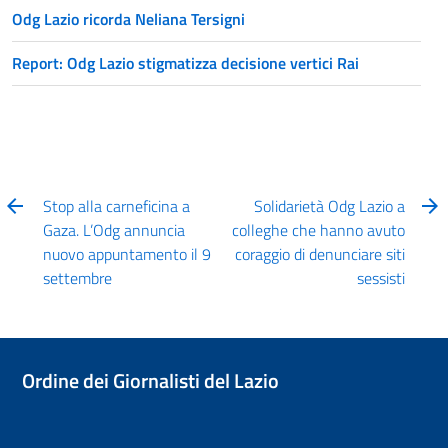
Odg Lazio ricorda Neliana Tersigni
Report: Odg Lazio stigmatizza decisione vertici Rai
Stop alla carneficina a
Solidarietà Odg Lazio a
Gaza. L’Odg annuncia
colleghe che hanno avuto
nuovo appuntamento il 9
coraggio di denunciare siti
settembre
sessisti
Ordine dei Giornalisti del Lazio