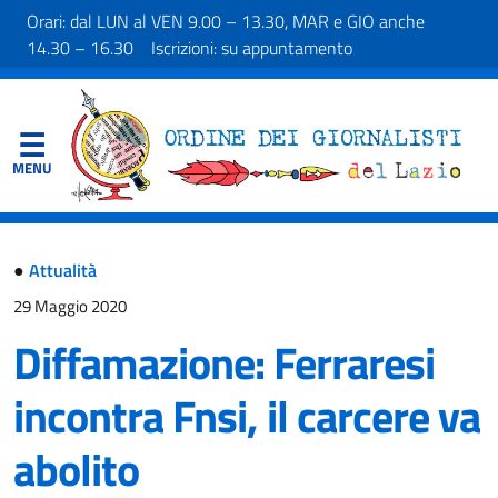
Orari: dal LUN al VEN 9.00 – 13.30, MAR e GIO anche
14.30 – 16.30 Iscrizioni: su appuntamento
●
Attualità
29 Maggio 2020
Diffamazione: Ferraresi
incontra Fnsi, il carcere va
abolito