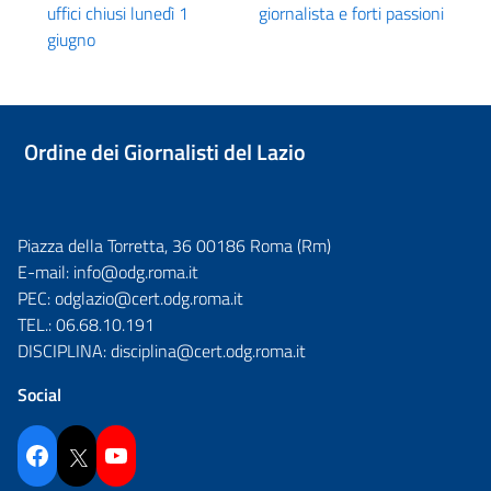
uffici chiusi lunedì 1
giornalista e forti passioni
giugno
Ordine dei Giornalisti del Lazio
Piazza della Torretta, 36 00186 Roma (Rm)
E-mail:
info@odg.roma.it
PEC:
odglazio@cert.odg.roma.it
TEL.:
06.68.10.191
DISCIPLINA:
disciplina@cert.odg.roma.it
Social
Facebook
Twitter
YouTube