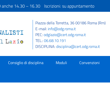
IO anche 14.30 – 16.30 Iscrizioni: su appuntamento
Piazza della Torretta, 36 00186 Roma (Rm)
E-mail:
info@odg.roma.it
PEC:
odglazio@cert.odg.roma.it
TEL.:
06.68.10.191
DISCIPLINA:
disciplina@cert.odg.roma.it
Consiglio di disciplina
Moduli
Convenzioni