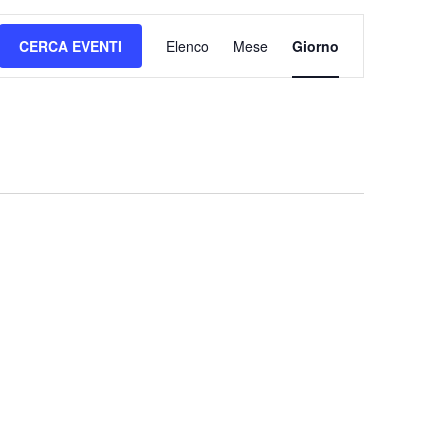
Evento
CERCA EVENTI
Elenco
Mese
Giorno
Viste
Navigazione