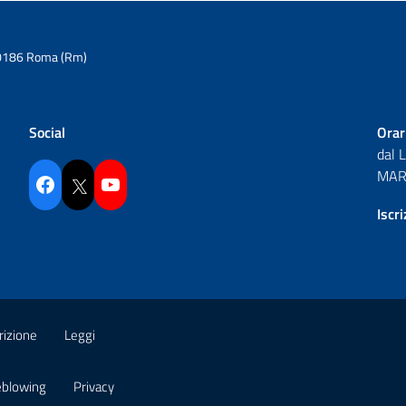
6 00186 Roma (Rm)
Social
Orar
dal 
MAR 
Facebook
Twitter
YouTube
Iscr
rizione
Leggi
eblowing
Privacy