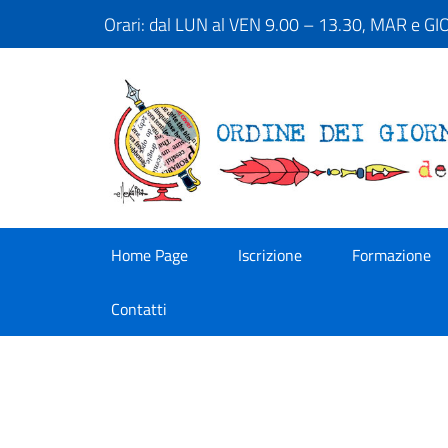
Orari: dal LUN al VEN 9.00 – 13.30, MAR e G
Home Page
Iscrizione
Formazione
Contatti