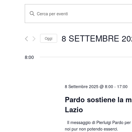
Eventi
Inserisci
Parola
Ricerca
Chiave.
e
Cerca
8 SETTEMBRE 20
Oggi
Eventi
Seleziona
viste
per
la
8:00
Parola
Navigazione
data.
Chiave.
8 Settembre 2025 @ 8:00
-
17:00
Pardo sostiene la m
Lazio
Il messaggio di Pierluigi Pardo per 
noi pur non potendo esserci.