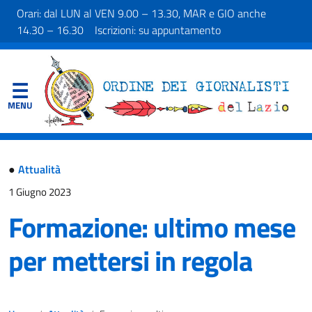
Orari: dal LUN al VEN 9.00 – 13.30, MAR e GIO anche
14.30 – 16.30 Iscrizioni: su appuntamento
●
Attualità
1 Giugno 2023
Formazione: ultimo mese
per mettersi in regola