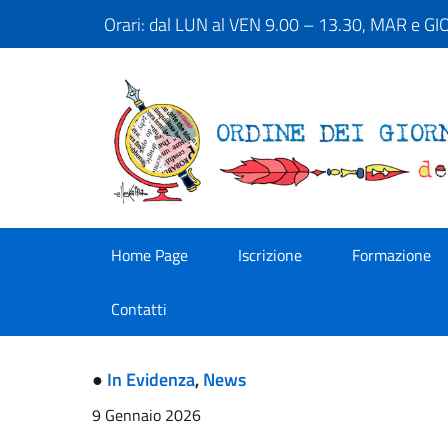
Orari: dal LUN al VEN 9.00 – 13.30, MAR e G
Home Page
Iscrizione
Formazione
Contatti
●
In Evidenza
,
News
9 Gennaio 2026