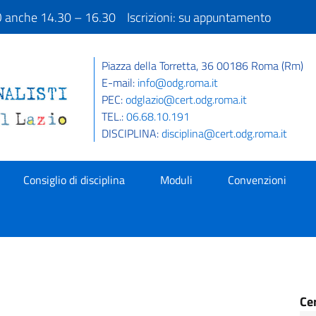
IO anche 14.30 – 16.30 Iscrizioni: su appuntamento
Piazza della Torretta, 36 00186 Roma (Rm)
E-mail:
info@odg.roma.it
PEC:
odglazio@cert.odg.roma.it
TEL.:
06.68.10.191
DISCIPLINA:
disciplina@cert.odg.roma.it
Consiglio di disciplina
Moduli
Convenzioni
Ce