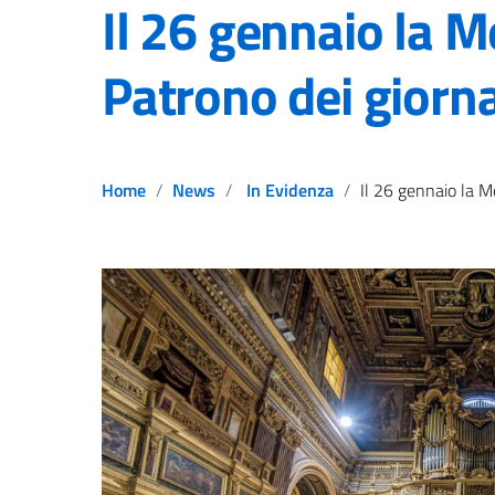
Il 26 gennaio la M
Patrono dei giorna
Home
News
In Evidenza
Il 26 gennaio la Messa per il Patrono d