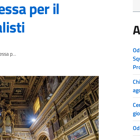
essa per il
listi
A
Od
ei giornalisti
Sq
Pr
Ch
ag
Cer
gio
Od