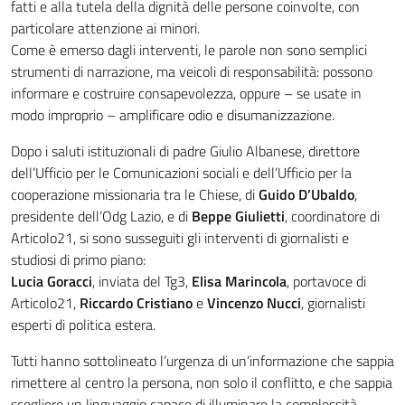
fatti e alla tutela della dignità delle persone coinvolte, con
particolare attenzione ai minori.
Come è emerso dagli interventi, le parole non sono semplici
strumenti di narrazione, ma veicoli di responsabilità: possono
informare e costruire consapevolezza, oppure – se usate in
modo improprio – amplificare odio e disumanizzazione.
Dopo i saluti istituzionali di padre Giulio Albanese, direttore
dell’Ufficio per le Comunicazioni sociali e dell’Ufficio per la
cooperazione missionaria tra le Chiese, di
Guido D’Ubaldo
,
presidente dell’Odg Lazio, e di
Beppe Giulietti
, coordinatore di
Articolo21, si sono susseguiti gli interventi di giornalisti e
studiosi di primo piano:
Lucia Goracci
, inviata del Tg3,
Elisa Marincola
, portavoce di
Articolo21,
Riccardo Cristiano
e
Vincenzo Nucci
, giornalisti
esperti di politica estera.
Tutti hanno sottolineato l’urgenza di un’informazione che sappia
rimettere al centro la persona, non solo il conflitto, e che sappia
scegliere un linguaggio capace di illuminare la complessità