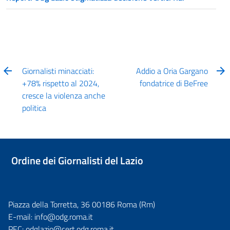
Giornalisti minacciati:
Addio a Oria Gargano
+78% rispetto al 2024,
fondatrice di BeFree
cresce la violenza anche
politica
Ordine dei Giornalisti del Lazio
Piazza della Torretta, 36 00186 Roma (Rm)
E-mail:
info@odg.roma.it
PEC:
odglazio@cert.odg.roma.it