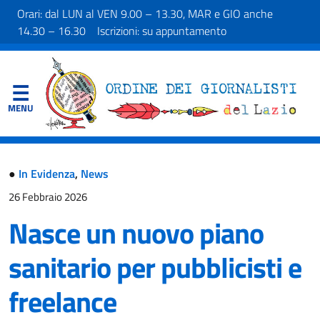
Orari: dal LUN al VEN 9.00 – 13.30, MAR e GIO anche
14.30 – 16.30 Iscrizioni: su appuntamento
●
In Evidenza
,
News
26 Febbraio 2026
Nasce un nuovo piano
sanitario per pubblicisti e
freelance