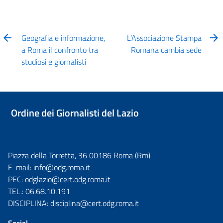
Geografia e informazione,
L’Associazione Stampa
a Roma il confronto tra
Romana cambia sede
studiosi e giornalisti
Ordine dei Giornalisti del Lazio
Piazza della Torretta, 36 00186 Roma (Rm)
E-mail:
info@odg.roma.it
PEC:
odglazio@cert.odg.roma.it
TEL.:
06.68.10.191
DISCIPLINA:
disciplina@cert.odg.roma.it
Social