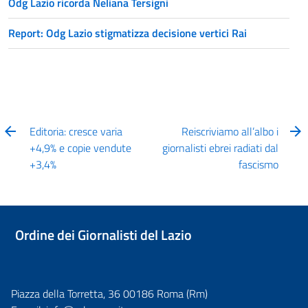
Odg Lazio ricorda Neliana Tersigni
Report: Odg Lazio stigmatizza decisione vertici Rai
Editoria: cresce varia
Reiscriviamo all’albo i
+4,9% e copie vendute
giornalisti ebrei radiati dal
+3,4%
fascismo
Ordine dei Giornalisti del Lazio
Piazza della Torretta, 36 00186 Roma (Rm)