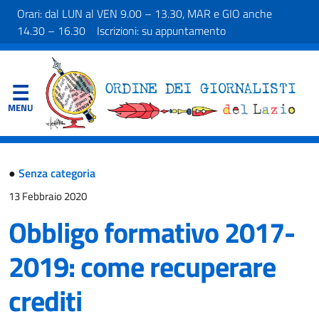
Orari: dal LUN al VEN 9.00 – 13.30, MAR e GIO anche
14.30 – 16.30 Iscrizioni: su appuntamento
●
Senza categoria
13 Febbraio 2020
Obbligo formativo 2017-
2019: come recuperare
crediti