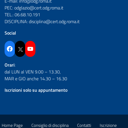
E-mail:
info@odg.roma.it
PEC:
odglazio@cert.odg.roma.it
TEL.:
06.68.10.191
DISCIPLINA:
disciplina@cert.odg.roma.it
Social
Facebook
Twitter
YouTube
Orari
:
dal LUN al VEN 9.00 – 13.30,
MAR e GIO anche 14.30 – 16.30
Iscrizioni solo su appuntamento
Home Page
Consiglio di disciplina
Contatti
Iscrizione