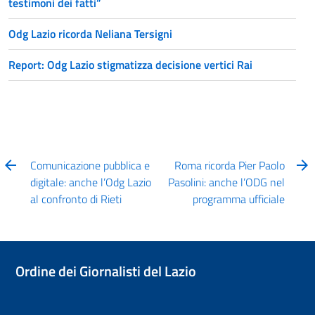
testimoni dei fatti”
Odg Lazio ricorda Neliana Tersigni
Report: Odg Lazio stigmatizza decisione vertici Rai
Comunicazione pubblica e
Roma ricorda Pier Paolo
digitale: anche l’Odg Lazio
Pasolini: anche l’ODG nel
al confronto di Rieti
programma ufficiale
Ordine dei Giornalisti del Lazio