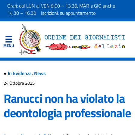
Orari: dal LUN al VEN 9.00 – 13.30, MAR e GIO anche
14.30 – 16.30 Iscrizioni: su appuntamento
●
In Evidenza
,
News
24 Ottobre 2025
Ranucci non ha violato la
deontologia professionale