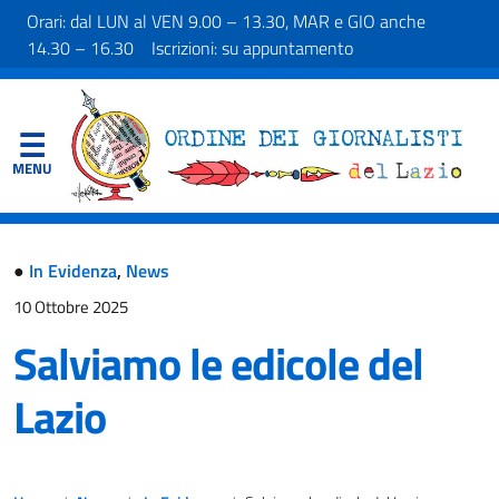
Orari: dal LUN al VEN 9.00 – 13.30, MAR e GIO anche
14.30 – 16.30 Iscrizioni: su appuntamento
●
In Evidenza
,
News
10 Ottobre 2025
Salviamo le edicole del
Lazio