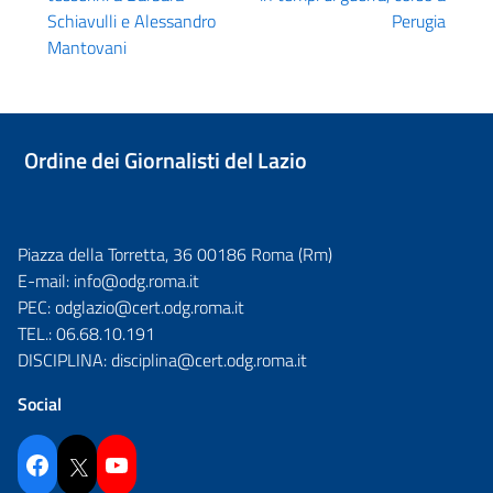
Schiavulli e Alessandro
Perugia
Mantovani
Ordine dei Giornalisti del Lazio
Piazza della Torretta, 36 00186 Roma (Rm)
E-mail:
info@odg.roma.it
PEC:
odglazio@cert.odg.roma.it
TEL.:
06.68.10.191
DISCIPLINA:
disciplina@cert.odg.roma.it
Social
Facebook
Twitter
YouTube