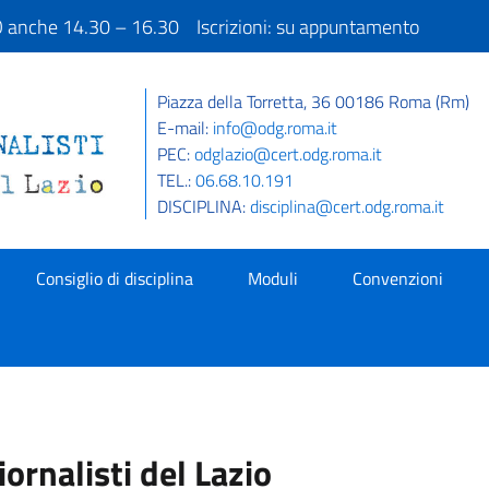
IO anche 14.30 – 16.30 Iscrizioni: su appuntamento
Piazza della Torretta, 36 00186 Roma (Rm)
E-mail:
info@odg.roma.it
PEC:
odglazio@cert.odg.roma.it
TEL.:
06.68.10.191
DISCIPLINA:
disciplina@cert.odg.roma.it
Consiglio di disciplina
Moduli
Convenzioni
ornalisti del Lazio