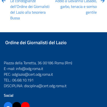
Le condoglianze
Addio a Giovanna Casadio,
dell’Ordine dei Giornalisti
garbo, tenacia e sorriso
del Lazio alla tesoriera
gentile
Bussa
Ordine dei Giornalisti del Lazio
Piazza della Torretta, 36 00186 Roma (Rm)
E-mail:
info@odg.roma.it
PEC:
odglazio@cert.odg.roma.it
TEL.:
06.68.10.191
DISCIPLINA:
disciplina@cert.odg.roma.it
Social