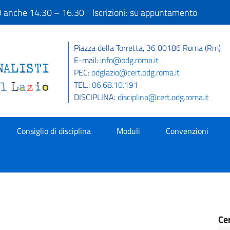
IO anche 14.30 – 16.30 Iscrizioni: su appuntamento
Piazza della Torretta, 36 00186 Roma (Rm)
E-mail:
info@odg.roma.it
PEC:
odglazio@cert.odg.roma.it
TEL.:
06.68.10.191
DISCIPLINA:
disciplina@cert.odg.roma.it
Consiglio di disciplina
Moduli
Convenzioni
Ce