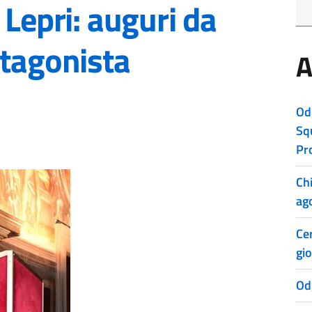
 Lepri: auguri da
otagonista
A
Od
Sq
Pr
Ch
ag
Cer
gio
Od