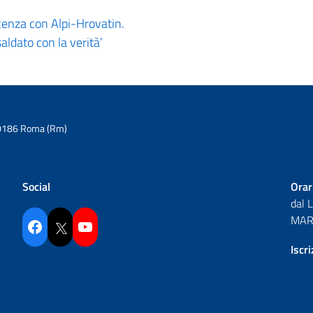
scenza con Alpi-Hrovatin.
saldato con la verità’
6 00186 Roma (Rm)
Social
Orar
dal 
MAR 
Facebook
Twitter
YouTube
Iscr