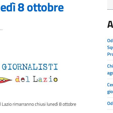
nedì 8 ottobre
A
Od
Sq
Pr
Ch
ag
Cer
gio
Od
el Lazio rimarranno chiusi lunedì 8 ottobre