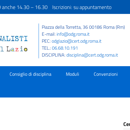
IO anche 14.30 – 16.30 Iscrizioni: su appuntamento
Piazza della Torretta, 36 00186 Roma (Rm)
E-mail:
info@odg.roma.it
PEC:
odglazio@cert.odg.roma.it
TEL.:
06.68.10.191
DISCIPLINA:
disciplina@cert.odg.roma.it
Consiglio di disciplina
Moduli
Convenzioni
Ce