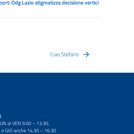
ort: Odg Lazio stigmatizza decisione vertici
i
Ciao Stefano
i
:
LUN al VEN 9.00 – 13.30,
e GIO anche 14.30 – 16.30