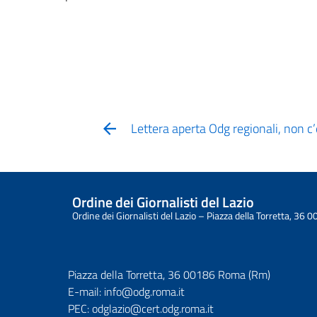
Lettera aperta Odg regionali, non c’
Ordine dei Giornalisti del Lazio
Ordine dei Giornalisti del Lazio – Piazza della Torretta, 3
Piazza della Torretta, 36 00186 Roma (Rm)
E-mail:
info@odg.roma.it
PEC:
odglazio@cert.odg.roma.it