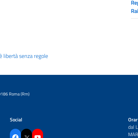
Rep
Ra
è libertà senza regole
6 00186 Roma (Rm)
Social
Orar
dal 
MAR 
Facebook
Twitter
YouTube