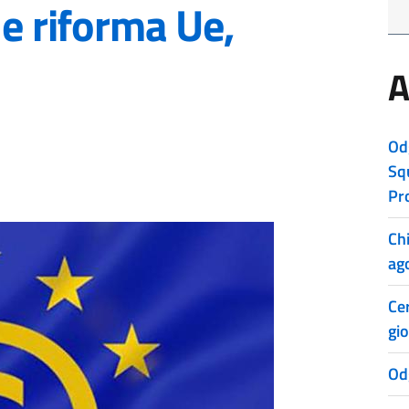
le riforma Ue,
A
Od
Sq
Pr
Ch
ag
Cer
gio
Od