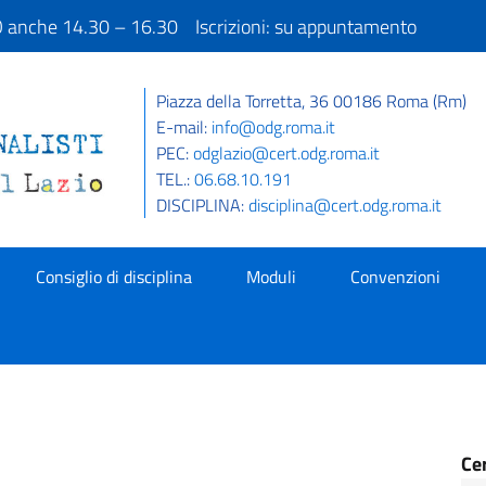
IO anche 14.30 – 16.30 Iscrizioni: su appuntamento
Piazza della Torretta, 36 00186 Roma (Rm)
E-mail:
info@odg.roma.it
PEC:
odglazio@cert.odg.roma.it
TEL.:
06.68.10.191
DISCIPLINA:
disciplina@cert.odg.roma.it
Consiglio di disciplina
Moduli
Convenzioni
Ce