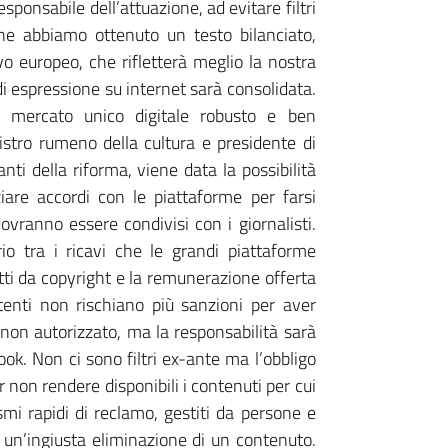
sponsabile dell’attuazione, ad evitare filtri
he abbiamo ottenuto un testo bilanciato,
vo europeo, che rifletterà meglio la nostra
tà di espressione su internet sarà consolidata.
n mercato unico digitale robusto e ben
istro rumeno della cultura e presidente di
nti della riforma, viene data la possibilità
ziare accordi con le piattaforme per farsi
 dovranno essere condivisi con i giornalisti.
rio tra i ricavi che le grandi piattaforme
ti da copyright e la remunerazione offerta
i utenti non rischiano più sanzioni per aver
 non autorizzato, ma la responsabilità sarà
k. Non ci sono filtri ex-ante ma l’obbligo
r non rendere disponibili i contenuti per cui
mi rapidi di reclamo, gestiti da persone e
 un’ingiusta eliminazione di un contenuto.