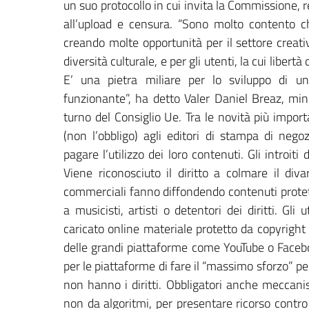
un suo protocollo in cui invita la Commissione, re
all’upload e censura. “Sono molto contento c
creando molte opportunità per il settore creati
diversità culturale, e per gli utenti, la cui liber
E’ una pietra miliare per lo sviluppo di u
funzionante”, ha detto Valer Daniel Breaz, min
turno del Consiglio Ue. Tra le novità più importa
(non l’obbligo) agli editori di stampa di nego
pagare l’utilizzo dei loro contenuti. Gli introiti
Viene riconosciuto il diritto a colmare il diva
commerciali fanno diffondendo contenuti protet
a musicisti, artisti o detentori dei diritti. Gl
caricato online materiale protetto da copyright
delle grandi piattaforme come YouTube o Faceboo
per le piattaforme di fare il “massimo sforzo” pe
non hanno i diritti. Obbligatori anche meccanis
non da algoritmi, per presentare ricorso contro