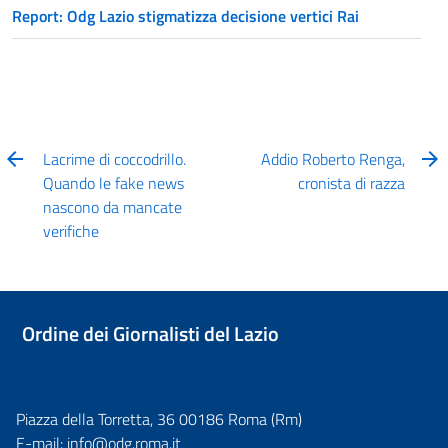
Report: Odg Lazio stigmatizza decisione vertici Rai
Lacrime di coccodrillo.
Addio Roberto Renga,
Quando le fake news
cronista di razza
nascono da mancate
verifiche
Ordine dei Giornalisti del Lazio
Piazza della Torretta, 36 00186 Roma (Rm)
E-mail:
info@odg.roma.it