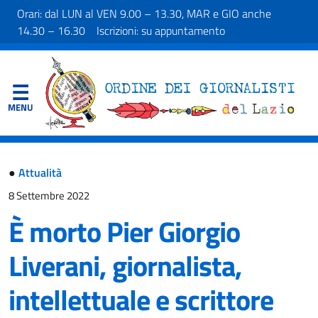
Orari: dal LUN al VEN 9.00 – 13.30, MAR e GIO anche
14.30 – 16.30 Iscrizioni: su appuntamento
●
Attualità
8 Settembre 2022
È morto Pier Giorgio
Liverani, giornalista,
intellettuale e scrittore