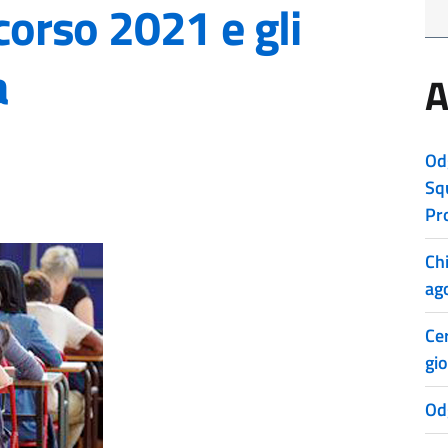
 corso 2021 e gli
a
A
Od
Sq
Pr
Ch
ag
Cer
gio
Od