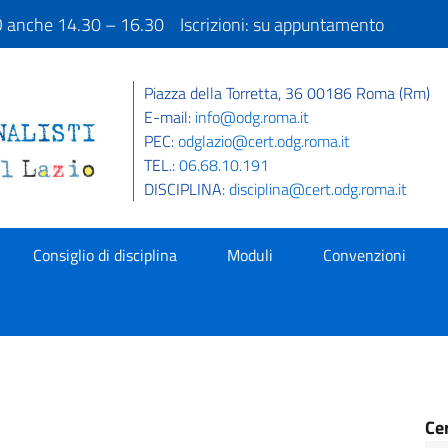
IO anche 14.30 – 16.30 Iscrizioni: su appuntamento
Piazza della Torretta, 36 00186 Roma (Rm)
E-mail:
info@odg.roma.it
PEC:
odglazio@cert.odg.roma.it
TEL.:
06.68.10.191
DISCIPLINA:
disciplina@cert.odg.roma.it
Consiglio di disciplina
Moduli
Convenzioni
Ce