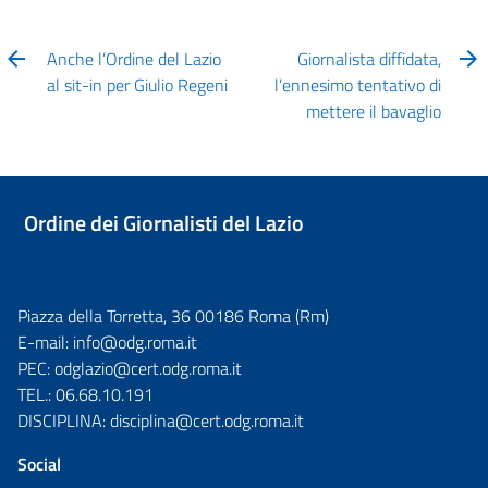
Anche l’Ordine del Lazio
Giornalista diffidata,
al sit-in per Giulio Regeni
l’ennesimo tentativo di
mettere il bavaglio
Ordine dei Giornalisti del Lazio
Piazza della Torretta, 36 00186 Roma (Rm)
E-mail:
info@odg.roma.it
PEC:
odglazio@cert.odg.roma.it
TEL.:
06.68.10.191
DISCIPLINA:
disciplina@cert.odg.roma.it
Social