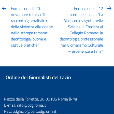
Formazione. Il 20
Formazione. Il 12
novembre il corso “Il
dicembre il corso “La
racconto giornalistico
Biblioteca segreta nella
della violenza alle donne
Sala della Crociera al
nella stampa romana:
Collegio Romano: la
deontologia, buone e
deontologia professionale
cattive pratiche”
nel Giornalismo Culturale
– esperienze e temi”
Ordine dei Giornalisti del Lazio
Piazza della Torretta, 36 00186 Roma (Rm)
E-mail:
info@odg.roma.it
PEC:
odglazio@cert.odg.roma.it