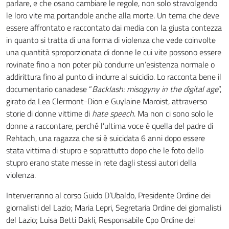
parlare, e che osano cambiare le regole, non solo stravolgendo
le loro vite ma portandole anche alla morte. Un tema che deve
essere affrontato e raccontato dai media con la giusta contezza
in quanto si tratta di una forma di violenza che vede coinvolte
una quantità sproporzionata di donne le cui vite possono essere
rovinate fino a non poter più condurre un’esistenza normale o
addirittura fino al punto di indurre al suicidio. Lo racconta bene il
documentario canadese “
Backlash: misogyny in the digital age
”,
girato da Lea Clermont-Dion e Guylaine Maroist, attraverso
storie di donne vittime di
hate speech
. Ma non ci sono solo le
donne a raccontare, perché l’ultima voce è quella del padre di
Rehtach, una ragazza che si è suicidata 6 anni dopo essere
stata vittima di stupro e soprattutto dopo che le foto dello
stupro erano state messe in rete dagli stessi autori della
violenza.
Interverranno al corso Guido D’Ubaldo, Presidente Ordine dei
giornalisti del Lazio; Maria Lepri, Segretaria Ordine dei giornalisti
del Lazio; Luisa Betti Dakli, Responsabile Cpo Ordine dei