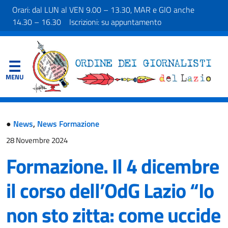
Orari: dal LUN al VEN 9.00 – 13.30, MAR e GIO anche
14.30 – 16.30 Iscrizioni: su appuntamento
●
News
,
News Formazione
28 Novembre 2024
Formazione. Il 4 dicembre
il corso dell’OdG Lazio “Io
non sto zitta: come uccide