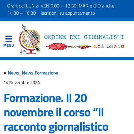
Orari: dal LUN al VEN 9.00 – 13.30, MAR e GIO anche
14.30 – 16.30 Iscrizioni: su appuntamento
●
News
,
News Formazione
14 Novembre 2024
Formazione. Il 20
novembre il corso “Il
racconto giornalistico