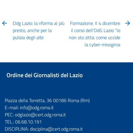
Odg Lazio: la riforma al più
Formazione. Il 4 dicembre
presto, anche per la
il corso dell’OdG Lazio “Io
pulizia degli albi
non sto zitta: come uccide
la cyber-misoginia
Ordine dei Giornalisti del Lazio
Piazza della Torretta, 36 00186 Roma (Rm)
E-mail:
info@odg.roma.it
PEC:
odglazio@cert.odg.roma.it
TEL.:
06.68.10.191
DISCIPLINA:
disciplina@cert.odg.roma.it