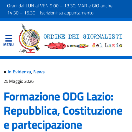
Orari: dal LUN al VEN 9.00 – 13.30, MAR e GIO anche
14.30 – 16.30 Iscrizioni: su appuntamento
●
In Evidenza
,
News
25 Maggio 2026
Formazione ODG Lazio:
Repubblica, Costituzione
e partecipazione