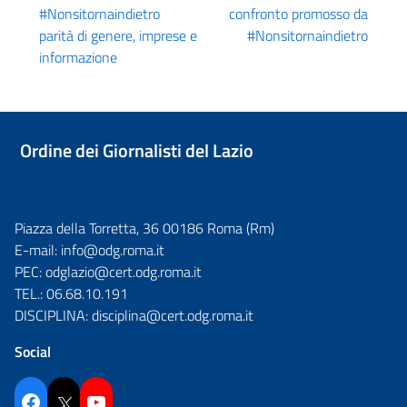
#Nonsitornaindietro
confronto promosso da
parità di genere, imprese e
#Nonsitornaindietro
informazione
Ordine dei Giornalisti del Lazio
Piazza della Torretta, 36 00186 Roma (Rm)
E-mail:
info@odg.roma.it
PEC:
odglazio@cert.odg.roma.it
TEL.:
06.68.10.191
DISCIPLINA:
disciplina@cert.odg.roma.it
Social
Facebook
Twitter
YouTube