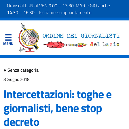
Orari: dal LUN al VEN 9.00 – 13.30, MAR e GIO anche
14.30 – 16.30 Iscrizioni: su appuntamento
●
Senza categoria
8 Giugno 2018
Intercettazioni: toghe e
giornalisti, bene stop
decreto