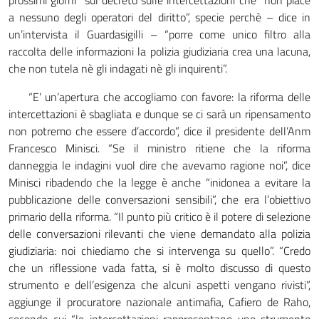
a nessuno degli operatori del diritto”, specie perchè – dice in
un’intervista il Guardasigilli – “porre come unico filtro alla
raccolta delle informazioni la polizia giudiziaria crea una lacuna,
che non tutela nè gli indagati nè gli inquirenti”.
“E’ un’apertura che accogliamo con favore: la riforma delle
intercettazioni è sbagliata e dunque se ci sarà un ripensamento
non potremo che essere d’accordo”, dice il presidente dell’Anm
Francesco Minisci. “Se il ministro ritiene che la riforma
danneggia le indagini vuol dire che avevamo ragione noi”, dice
Minisci ribadendo che la legge è anche “inidonea a evitare la
pubblicazione delle conversazioni sensibili”, che era l’obiettivo
primario della riforma. “Il punto più critico è il potere di selezione
delle conversazioni rilevanti che viene demandato alla polizia
giudiziaria: noi chiediamo che si intervenga su quello”. “Credo
che un riflessione vada fatta, si è molto discusso di questo
strumento e dell’esigenza che alcuni aspetti vengano rivisti”,
aggiunge il procuratore nazionale antimafia, Cafiero de Raho,
secondo cui “le intercettazioni rappresentano uno strumento