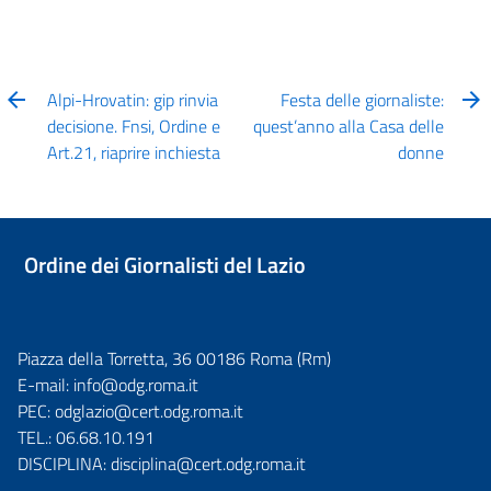
Alpi-Hrovatin: gip rinvia
Festa delle giornaliste:
decisione. Fnsi, Ordine e
quest’anno alla Casa delle
Art.21, riaprire inchiesta
donne
Ordine dei Giornalisti del Lazio
Piazza della Torretta, 36 00186 Roma (Rm)
E-mail:
info@odg.roma.it
PEC:
odglazio@cert.odg.roma.it
TEL.:
06.68.10.191
DISCIPLINA:
disciplina@cert.odg.roma.it