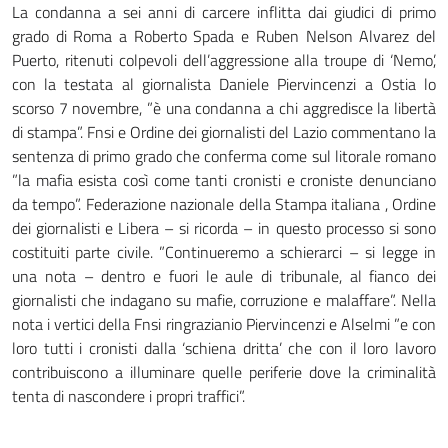
La condanna a sei anni di carcere inflitta dai giudici di primo
grado di Roma a Roberto Spada e Ruben Nelson Alvarez del
Puerto, ritenuti colpevoli dell’aggressione alla troupe di ‘Nemo’,
con la testata al giornalista Daniele Piervincenzi a Ostia lo
scorso 7 novembre, ”è una condanna a chi aggredisce la libertà
di stampa”. Fnsi e Ordine dei giornalisti del Lazio commentano la
sentenza di primo grado che conferma come sul litorale romano
”la mafia esista così come tanti cronisti e croniste denunciano
da tempo”. Federazione nazionale della Stampa italiana , Ordine
dei giornalisti e Libera – si ricorda – in questo processo si sono
costituiti parte civile. ”Continueremo a schierarci – si legge in
una nota – dentro e fuori le aule di tribunale, al fianco dei
giornalisti che indagano su mafie, corruzione e malaffare”. Nella
nota i vertici della Fnsi ringrazianio Piervincenzi e Alselmi ”e con
loro tutti i cronisti dalla ‘schiena dritta’ che con il loro lavoro
contribuiscono a illuminare quelle periferie dove la criminalità
tenta di nascondere i propri traffici”.