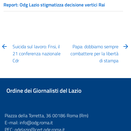
Report: Odg Lazio stigmatizza decisione vertici Rai
Suicida sul lavoro: Fnsi, il
Papa: dobbiamo sempre
21 conferenza nazionale
combattere per la libertà
Cdr
di stampa
Ordine dei Giornalisti del Lazio
Piazza della Torretta, 36 00186 Roma (Rm)
E-mail:
info@odg.roma.it
PEC:
odglazio@cert.odg.roma.it