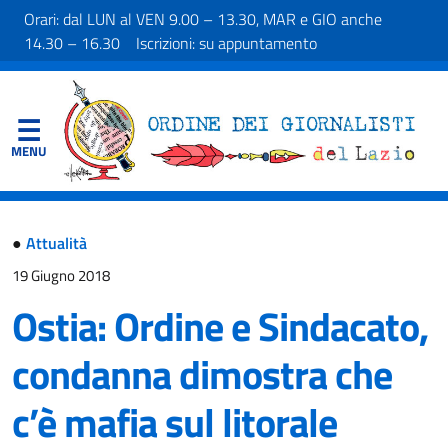
Orari: dal LUN al VEN 9.00 – 13.30, MAR e GIO anche
14.30 – 16.30 Iscrizioni: su appuntamento
●
Attualità
19 Giugno 2018
Ostia: Ordine e Sindacato,
condanna dimostra che
c’è mafia sul litorale