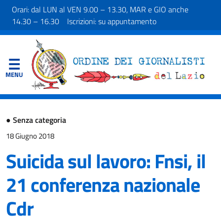
Orari: dal LUN al VEN 9.00 – 13.30, MAR e GIO anche
14.30 – 16.30 Iscrizioni: su appuntamento
●
Senza categoria
18 Giugno 2018
Suicida sul lavoro: Fnsi, il
21 conferenza nazionale
Cdr