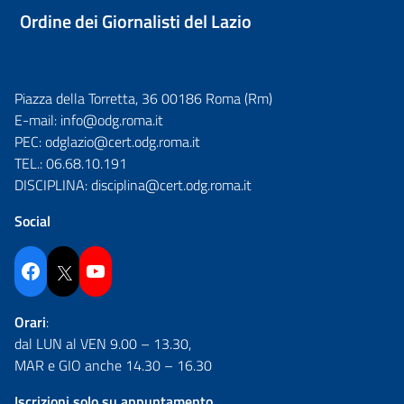
Ordine dei Giornalisti del Lazio
Piazza della Torretta, 36 00186 Roma (Rm)
E-mail:
info@odg.roma.it
PEC:
odglazio@cert.odg.roma.it
TEL.:
06.68.10.191
DISCIPLINA:
disciplina@cert.odg.roma.it
Social
Facebook
Twitter
YouTube
Orari
:
dal LUN al VEN 9.00 – 13.30,
MAR e GIO anche 14.30 – 16.30
Iscrizioni solo su appuntamento