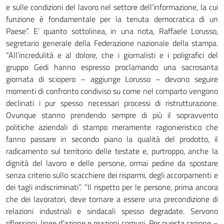
e sulle condizioni del lavoro nel settore dell’informazione, la cui
funzione è fondamentale per la tenuta democratica di un
Paese”. E’ quanto sottolinea, in una nota, Raffaele Lorusso,
segretario generale della Federazione nazionale della stampa.
“All’incredulità e al dolore, che i giornalisti e i poligrafici del
gruppo Gedi hanno espresso proclamando una sacrosanta
giornata di sciopero – aggiunge Lorusso – devono seguire
momenti di confronto condiviso su come nel comparto vengono
declinati i pur spesso necessari processi di ristrutturazione.
Ovunque stanno prendendo sempre di più il sopravvento
politiche aziendali di stampo meramente ragionieristico che
fanno passare in secondo piano la qualità del prodotto, il
radicamento sul territorio delle testate e, purtroppo, anche la
dignità del lavoro e delle persone, ormai pedine da spostare
senza criterio sullo scacchiere dei risparmi, degli accorpamenti e
dei tagli indiscriminati”. “Il rispetto per le persone, prima ancora
che dei lavoratori, deve tornare a essere una precondizione di
relazioni industriali e sindacali spesso degradate. Servono
riflessioni, linee d’azione e reazioni comuni. Per questa ragione –