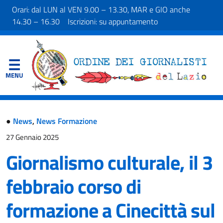
Orari: dal LUN al VEN 9.00 – 13.30, MAR e GIO anche
14.30 – 16.30 Iscrizioni: su appuntamento
●
News
,
News Formazione
27 Gennaio 2025
Giornalismo culturale, il 3
febbraio corso di
formazione a Cinecittà sul