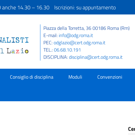
IO anche 14.30 – 16.30 Iscrizioni: su appuntamento
Piazza della Torretta, 36 00186 Roma (Rm)
E-mail:
info@odg.roma.it
PEC:
odglazio@cert.odg.roma.it
TEL.:
06.68.10.191
DISCIPLINA:
disciplina@cert.odg.roma.it
Consiglio di disciplina
Moduli
Convenzioni
Ce