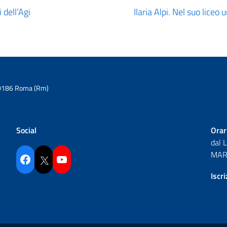
 dell’Agi
Ilaria Alpi. Nel suo liceo
6 00186 Roma (Rm)
Social
Orar
dal 
MAR 
Facebook
Twitter
YouTube
Iscr