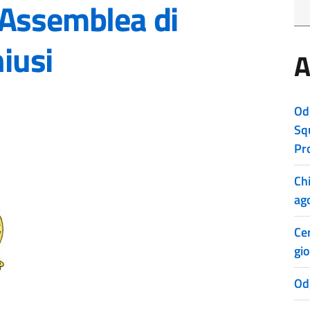
 Assemblea di
hiusi
A
Od
Sq
Pr
Ch
ag
Cer
gio
Od