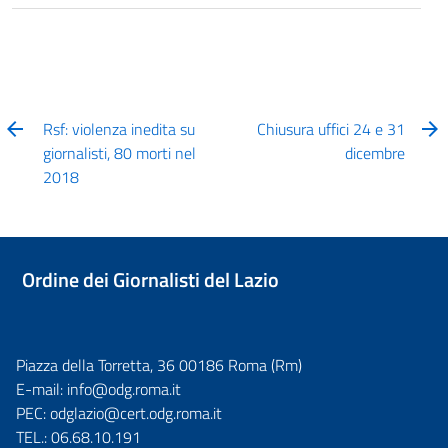
Rsf: violenza inedita su
Chiusura uffici 24 e 31
giornalisti, 80 morti nel
dicembre
2018
Ordine dei Giornalisti del Lazio
Piazza della Torretta, 36 00186 Roma (Rm)
E-mail:
info@odg.roma.it
PEC:
odglazio@cert.odg.roma.it
TEL.:
06.68.10.191