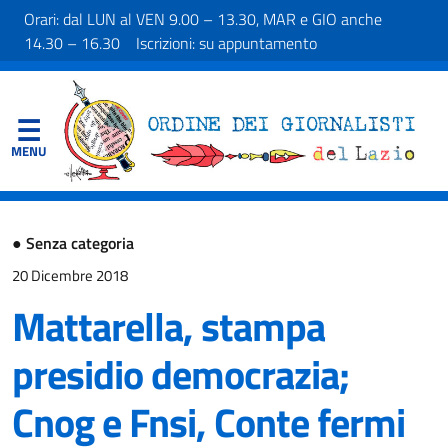
Orari: dal LUN al VEN 9.00 – 13.30, MAR e GIO anche
14.30 – 16.30 Iscrizioni: su appuntamento
●
Senza categoria
20 Dicembre 2018
Mattarella, stampa
presidio democrazia;
Cnog e Fnsi, Conte fermi