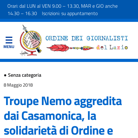
Orari: dal LUN al VEN 9.00 – 13.30, MAR e GIO anche
14.30 – 16.30 Iscrizioni: su appuntamento
●
Senza categoria
8 Maggio 2018
Troupe Nemo aggredita
dai Casamonica, la
solidarietà di Ordine e