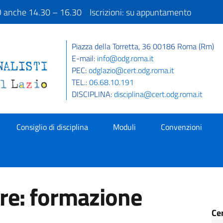
IO anche 14.30 – 16.30 Iscrizioni: su appuntamento
Piazza della Torretta, 36 00186 Roma (Rm)
E-mail:
info@odg.roma.it
PEC:
odglazio@cert.odg.roma.it
TEL.:
06.68.10.191
DISCIPLINA:
disciplina@cert.odg.roma.it
Consiglio di disciplina
Moduli
Convenzioni
ore: formazione
Ce