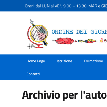
Orari: dal LUN al VEN 9.00 – 13.30, MAR e G
Home Page
Iscrizione
Formazione
Contatti
Archivio per l'aut