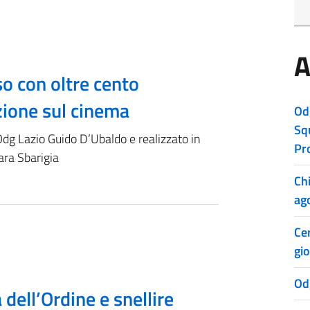
A
o con oltre cento
zione sul cinema
Od
Sq
Odg Lazio Guido D’Ubaldo e realizzato in
Pr
ara Sbarigia
Ch
ag
Cer
gio
Od
dell’Ordine e snellire