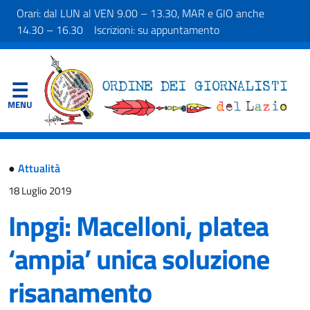
Orari: dal LUN al VEN 9.00 – 13.30, MAR e GIO anche
14.30 – 16.30 Iscrizioni: su appuntamento
●
Attualità
18 Luglio 2019
Inpgi: Macelloni, platea
‘ampia’ unica soluzione
risanamento