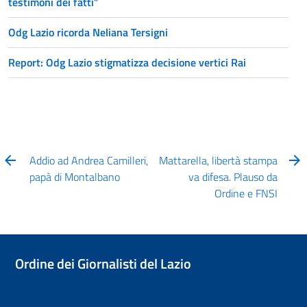
testimoni dei fatti”
Odg Lazio ricorda Neliana Tersigni
Report: Odg Lazio stigmatizza decisione vertici Rai
Addio ad Andrea Camilleri,
Mattarella, libertà stampa
papà di Montalbano
va difesa. Plauso da
Ordine e FNSI
Ordine dei Giornalisti del Lazio