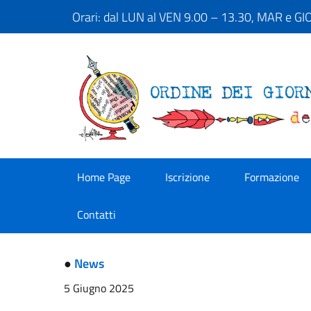
Orari: dal LUN al VEN 9.00 – 13.30, MAR e G
Home Page
Iscrizione
Formazione
Contatti
●
News
5 Giugno 2025