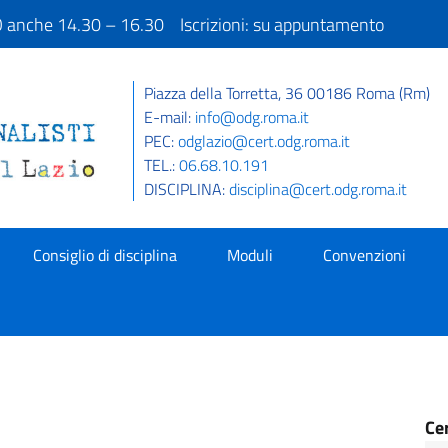
IO anche 14.30 – 16.30 Iscrizioni: su appuntamento
Piazza della Torretta, 36 00186 Roma (Rm)
E-mail:
info@odg.roma.it
PEC:
odglazio@cert.odg.roma.it
TEL.:
06.68.10.191
DISCIPLINA:
disciplina@cert.odg.roma.it
Consiglio di disciplina
Moduli
Convenzioni
Ce