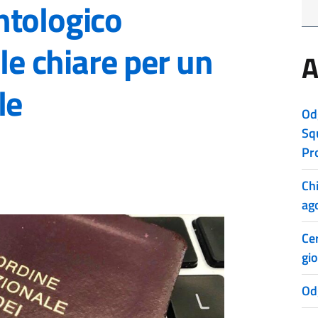
ntologico
ole chiare per un
A
le
Od
Sq
Pr
Ch
ag
Cer
gio
Od