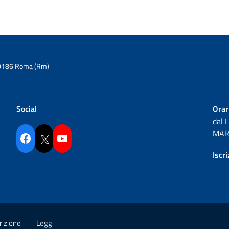
6 00186 Roma (Rm)
Social
Orar
dal 
MAR 
Facebook
Twitter
YouTube
Iscr
rizione
Leggi