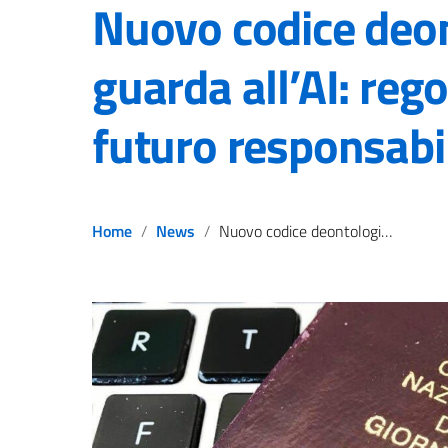
Nuovo codice deo
guarda all’AI: reg
futuro responsabi
Home
News
Nuovo codice deontologico guarda all’AI: regole chiare per un futuro responsabile