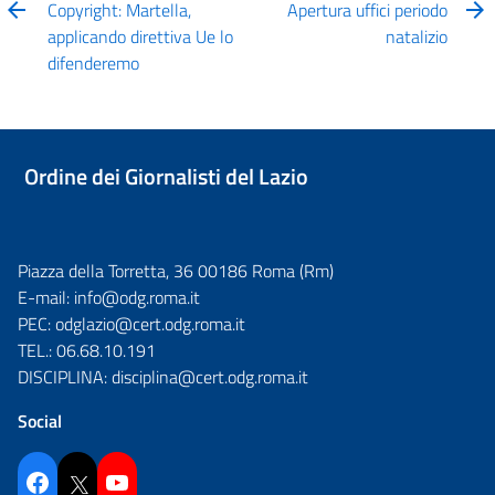
Copyright: Martella,
Apertura uffici periodo
applicando direttiva Ue lo
natalizio
difenderemo
Ordine dei Giornalisti del Lazio
Piazza della Torretta, 36 00186 Roma (Rm)
E-mail:
info@odg.roma.it
PEC:
odglazio@cert.odg.roma.it
TEL.:
06.68.10.191
DISCIPLINA:
disciplina@cert.odg.roma.it
Social
Facebook
Twitter
YouTube