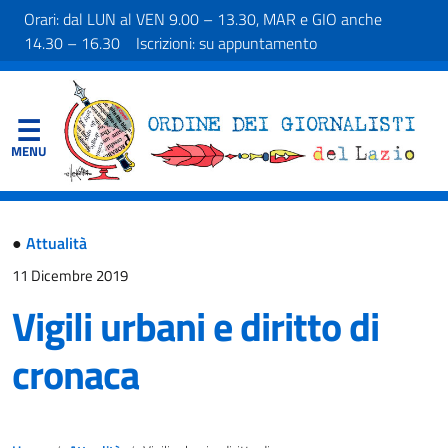
Orari: dal LUN al VEN 9.00 – 13.30, MAR e GIO anche
14.30 – 16.30 Iscrizioni: su appuntamento
●
Attualità
11 Dicembre 2019
Vigili urbani e diritto di
cronaca