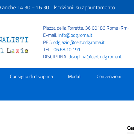
IO anche 14.30 – 16.30 Iscrizioni: su appuntamento
Piazza della Torretta, 36 00186 Roma (Rm)
E-mail:
info@odg.roma.it
PEC:
odglazio@cert.odg.roma.it
TEL.:
06.68.10.191
DISCIPLINA:
disciplina@cert.odg.roma.it
Consiglio di disciplina
Moduli
Convenzioni
Ce