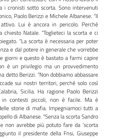
ia i cronisti sotto scorta. Sono intervenuti
nico, Paolo Berizzi e Michele Albanese. “Il
ttivo. Lui è ancora in pericolo. Perché
a chiesto Natale. “Toglieteci la scorta e ci
piegato. “La scorta è necessaria per poter
olenza e dal potere in generale che vorrebbe
e giorni e questo è bastato a farmi capire
non è un privilegio ma un provvedimento
”, ha detto Berizzi. “Non dobbiamo abbassare
ade sui nostri territori, perché solo così
abria, Sicilia. Ha ragione Paolo Berizzi
 in contesti piccoli, non è facile. Ma è
elle storie di mafia. Impegniamoci tutti a
appello di Albanese. “Senza la scorta Sandro
 e non avrebbe più potuto fare da ‘scorta
giunto il presidente della Fnsi, Giuseppe