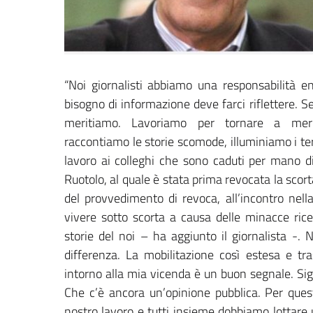
“Noi giornalisti abbiamo una responsabilità en
bisogno di informazione deve farci riflettere. Se
meritiamo. Lavoriamo per tornare a merita
raccontiamo le storie scomode, illuminiamo i terr
lavoro ai colleghi che sono caduti per mano d
Ruotolo, al quale è stata prima revocata la scor
del provvedimento di revoca, all’incontro nella
vivere sotto scorta a causa delle minacce rice
storie del noi – ha aggiunto il giornalista -. 
differenza. La mobilitazione così estesa e tra
intorno alla mia vicenda è un buon segnale. Sign
Che c’è ancora un’opinione pubblica. Per ques
nostro lavoro e tutti insieme dobbiamo lottare u