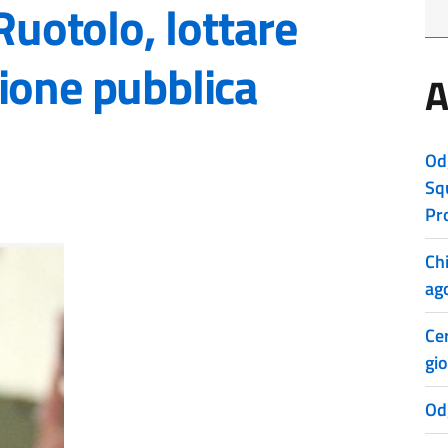
Ruotolo, lottare
ione pubblica
A
Od
Sq
Pr
Ch
ag
Cer
gio
Od