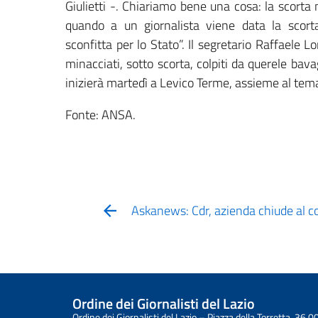
Giulietti -. Chiariamo bene una cosa: la scorta 
quando a un giornalista viene data la scor
sconfitta per lo Stato”. Il segretario Raffaele L
minacciati, sotto scorta, colpiti da querele bav
inizierà martedì a Levico Terme, assieme al tema
Fonte: ANSA.
Askanews: Cdr, azienda chiude al c
Ordine dei Giornalisti del Lazio
Ordine dei Giornalisti del Lazio – Piazza della Torretta, 3