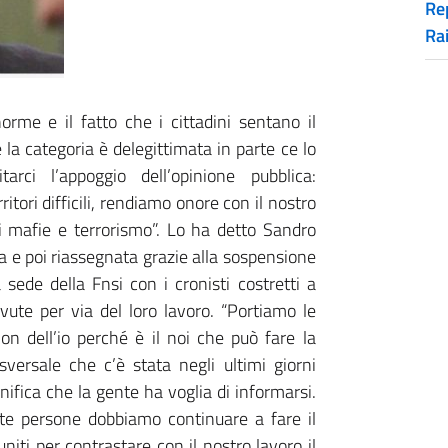
Rep
Ra
orme e il fatto che i cittadini sentano il
 la categoria è delegittimata in parte ce lo
rci l’appoggio dell’opinione pubblica:
itori difficili, rendiamo onore con il nostro
i mafie e terrorismo”. Lo ha detto Sandro
ta e poi riassegnata grazie alla sospensione
 sede della Fnsi con i cronisti costretti a
vute per via del loro lavoro. “Portiamo le
Non dell’io perché è il noi che può fare la
sversale che c’è stata negli ultimi giorni
ifica che la gente ha voglia di informarsi.
te persone dobbiamo continuare a fare il
niti per contrastare con il nostro lavoro il