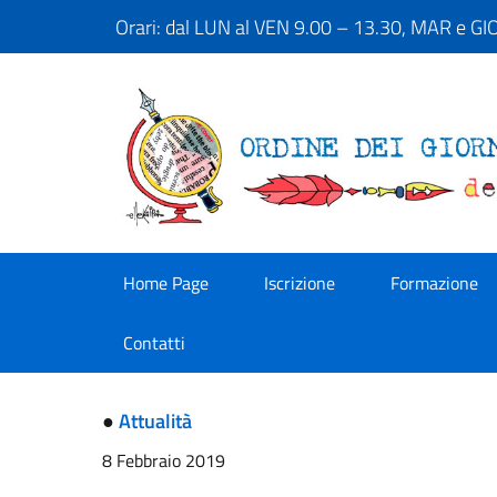
Orari: dal LUN al VEN 9.00 – 13.30, MAR e G
Home Page
Iscrizione
Formazione
Contatti
●
Attualità
8 Febbraio 2019