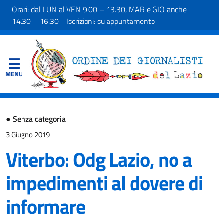
Orari: dal LUN al VEN 9.00 – 13.30, MAR e GIO anche
14.30 – 16.30 Iscrizioni: su appuntamento
●
Senza categoria
3 Giugno 2019
Viterbo: Odg Lazio, no a
impedimenti al dovere di
informare